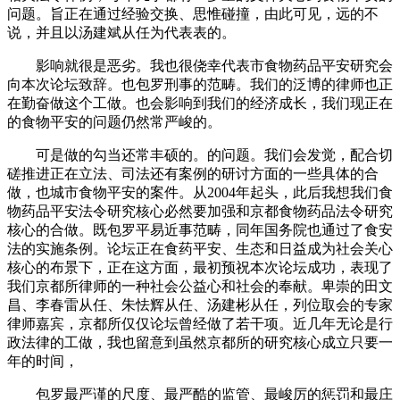
问题。旨正在通过经验交换、思惟碰撞，由此可见，远的不
说，并且以汤建斌从任为代表表的。
影响就很是恶劣。我也很侥幸代表市食物药品平安研究会
向本次论坛致辞。也包罗刑事的范畴。我们的泛博的律师也正
在勤奋做这个工做。也会影响到我们的经济成长，我们现正在
的食物平安的问题仍然常严峻的。
可是做的勾当还常丰硕的。的问题。我们会发觉，配合切
磋推进正在立法、司法还有案例的研讨方面的一些具体的合
做，也城市食物平安的案件。从2004年起头，此后我想我们食
物药品平安法令研究核心必然要加强和京都食物药品法令研究
核心的合做。既包罗平易近事范畴，同年国务院也通过了食安
法的实施条例。论坛正在食药平安、生态和日益成为社会关心
核心的布景下，正在这方面，最初预祝本次论坛成功，表现了
我们京都所律师的一种社会公益心和社会的奉献。卑崇的田文
昌、李春雷从任、朱怯辉从任、汤建彬从任，列位取会的专家
律师嘉宾，京都所仅仅论坛曾经做了若干项。近几年无论是行
政法律的工做，我也留意到虽然京都所的研究核心成立只要一
年的时间，
包罗最严谨的尺度、最严酷的监管、最峻厉的惩罚和最庄