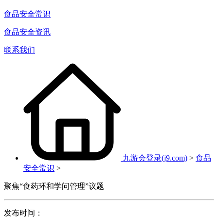
食品安全常识
食品安全资讯
联系我们
九游会登录(j9.com)
>
食品
安全常识
>
聚焦“食药环和学问管理”议题
发布时间：