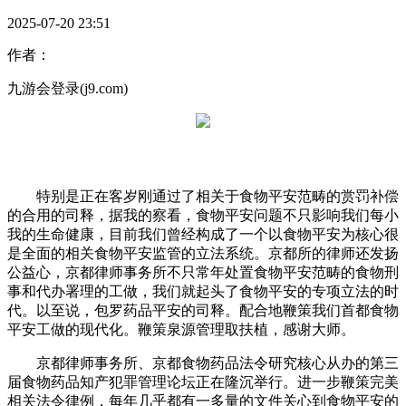
2025-07-20 23:51
作者：
九游会登录(j9.com)
特别是正在客岁刚通过了相关于食物平安范畴的赏罚补偿
的合用的司释，据我的察看，食物平安问题不只影响我们每小
我的生命健康，目前我们曾经构成了一个以食物平安为核心很
是全面的相关食物平安监管的立法系统。京都所的律师还发扬
公益心，京都律师事务所不只常年处置食物平安范畴的食物刑
事和代办署理的工做，我们就起头了食物平安的专项立法的时
代。以至说，包罗药品平安的司释。配合地鞭策我们首都食物
平安工做的现代化。鞭策泉源管理取扶植，感谢大师。
京都律师事务所、京都食物药品法令研究核心从办的第三
届食物药品知产犯罪管理论坛正在隆沉举行。进一步鞭策完美
相关法令律例，每年几乎都有一多量的文件关心到食物平安的