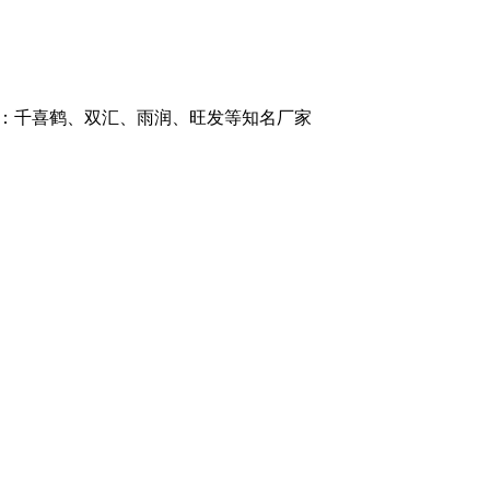
品牌：千喜鹤、双汇、雨润、旺发等知名厂家