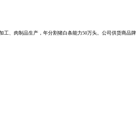
、冷藏加工、肉制品生产，年分割猪白条能力50万头。公司供货商