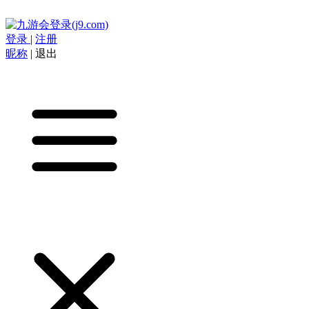
登录
|
注册
昵称
|
退出