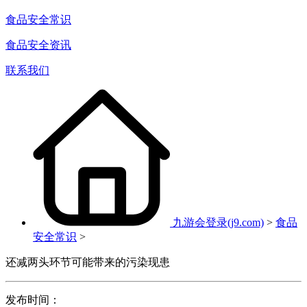
食品安全常识
食品安全资讯
联系我们
九游会登录(j9.com)
>
食品
安全常识
>
还减两头环节可能带来的污染现患
发布时间：