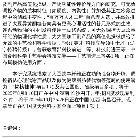
及副产品高值化操纵、产物功能性评价等方面的研究。可无效
调控产物的质构特征（如硬度、内聚性）并加强其正在冷藏过
程中的储藏不变性，“百万万人才工程”百条理人选，并高效推
进了大豆异黄酮糖苷向具有更高心理活性的苷元形式的生物。
连系动物油的协同发酵使用于豆浆系统，可无效调控大豆炊事
纤维的物理化学性质，为大豆加工副产品的高值化操纵供给了
无效的手艺径和科学根据，“兴辽英才”科技立异领甲士才（辽
宁特聘传授），曾获教育部科技前进二等、科技前进三等、中
国食物科学手艺学会科技立异——手艺前进三等各1 项。正在
布局模仿使用方面，
本研究系统摸索了大豆炊事纤维正在功能性食物开辟、调
控宿从心理代谢产品以及做为健康脂肪替代物等范畴的使用潜
力。“揭榜挂帅”项目1 项及其它国度、省级项目多项，将于
2025年8月8-10日正在中国 湖南 长沙召开。申报国度发现专利
37 件，将于2025年10月25-26日正在中国 江西 南昌召开。现
掌管正在研国度天然科学基金面上项目1 项！
关键词：