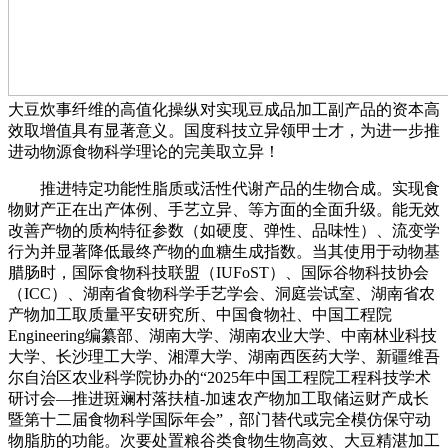
大豆炊事纤维的高值化操纵对实现豆成品加工副产品的资本高
效取增值具有显著意义。国度科技立异领甲士才，为进一步推
进动物源食物科学理论的完美取立异！
推进特定功能性脂质或活性代谢产品的生物合成。实现食
物财产正在出产体例、手艺立异、等方面的全面升级。能无效
改善产物的质构特征参数（如硬度、弹性、品味性）、流变学
行为并显著降低最终产物的血糖生成指数。当其使用于动物基
腊肠时，国际食物科技联盟（IUFoST）、国际谷物科技协会
（ICC）、湖南省食物科学手艺学会、洞庭尝试室、湖南省农
产物加工取质量平安研究所、中国食物社、中国工程院
Engineering编纂部、湖南大学、湖南农业大学、中南林业科技
大学、长沙理工大学、湘潭大学、湖南西医药大学、新疆维吾
尔自治区农业科学院协办的“2025年中国工程院工程科技学术
研讨会—推进斑斓村落扶植-加速农产物加工取储运财产成长
暨第十二届食物科学国际年会”，部门替代或完全模仿保守动
物脂肪的功能。次要处置粮谷类食物生物高效、大豆精湛加工