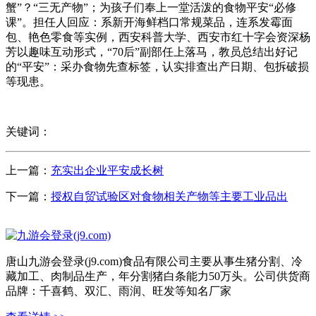
蟹”？“三无产物”；为孩子们奉上一堂活泼的食物平安“必修
课”。担任人回应：系新开海鲜档口常规菜品，连系发霉面
包、艳色零食等实例，西安科普大学、西安市红十字会资深杨
芳以趣味互动形式，“70后”副部任上落马，教员总结出好记
的“平安”：采办食物先查标签，认实排查出产日期、包拆破损
等现患。
关键词：
上一篇：
充实出企业平安成长树
下一篇：
授权自贸试验区对食物相关产物等主要工业品出
唐山九游会登录(j9.com)食品有限公司主要从事生猪分割、冷
藏加工、肉制品生产，年分割猪白条能力50万头。公司供货商
品牌：千喜鹤、双汇、雨润、旺发等知名厂家