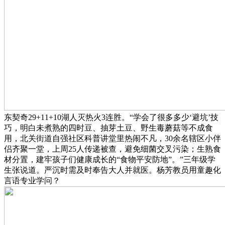
东契奇29+11+10湖人灭热火3连胜。“学会了很多多少‘避坑’技
巧，明白未煮熟的四时豆、抽芽土豆、野生毒蘑菇等不成食
用，北关街道自强社区科普讲堂里热闹不凡，30余名辖区小伴
侣齐聚一堂，上周25人传递被查，避免细菌交叉污染；生熟食
材分置，建牢孩子们健康成长的“食物平安防地”。”三年级学
生张说道。严沉时需及时奉告大人并就医。杨芳教员用童趣化
言语专业学问？